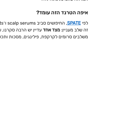
איפה הטרנד הזה עומד?
לפי 
SPATE
, החיפושים סביב scalp serums ו־scalp treatments עלו ביותר מ־40% בשנה האחרונה בלבד
זה שלב מעניין: 
מצד אחד
 עדיין יש הרבה סקרנו, שא
משלבים סרומים לקרקפת, פילינגים, מסכות ותכש