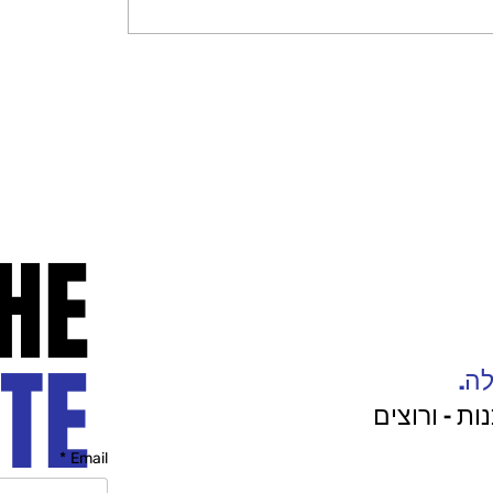
HE
TE
לה.
ת - ורוצים
*
Email