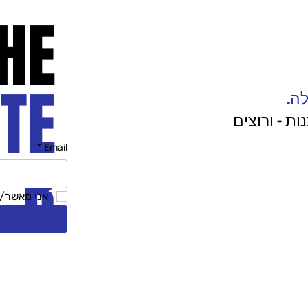
HE
TE
לה.
ת - ורוצים
*
Email
R
אני מאשר/ת