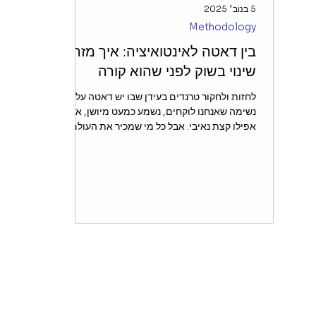
5 בנוב׳ 2025
Methodology
בין דאטה לאינטואיציה: איך מזהים
שינוי בשוק לפני שהוא קורה
לחזות ולחקור טרנדים בעידן שבו יש דאטה על כל
נשימה שאנחנו לוקחים, נשמע כמעט מיושן, אולי
אפילו קצת נאיבי. אבל כל מי שמכיר את העולם
הזה מבפנים יודע שדשבורדים, כלי AI, וכל
תוכנות החיזוי המתקדמות שיש - הם כלים
חזקים, חכמים ובעלי ערך כלכלי - אבל הם לא
התמונה המלאה. חוקר טרנדים אמיתי משתמש
גם בהם, כמובן, אבל הוא בעיקר משתמש במחקר
איכותני על מנת לזהות סימנים מוקדמים - כאלה
שעדיין אין עליהם שורות נתונים. כי הטרנדים
שמעצבים את ההתנהגות הצרכנית של השנים
הקרובות לא מופיעים פתאום במספרים